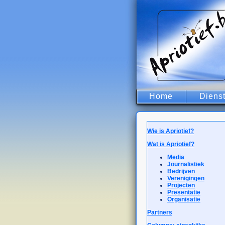
Home
Diens
Wie is Apriotief?
Wat is Apriotief?
Media
Journalistiek
Bedrijven
Verenigingen
Projecten
Presentatie
Organisatie
Partners