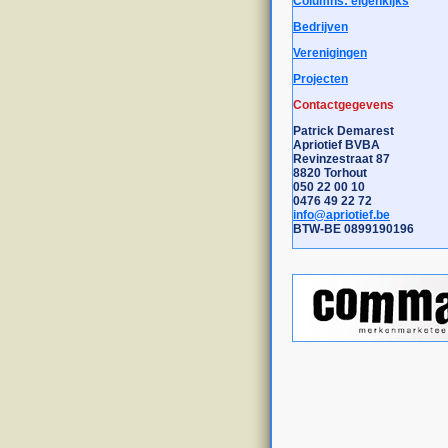
Columns: eigenkijks
Bedrijven
Verenigingen
Projecten
Contactgegevens
Patrick Demarest
Apriotief BVBA
Revinzestraat 87
8820 Torhout
050 22 00 10
0476 49 22 72
info@apriotief.be
BTW-BE 0899190196