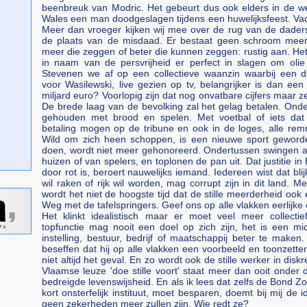
beenbreuk van Modric. Het gebeurt dus ook elders in de we
Wales een man doodgeslagen tijdens een huwelijksfeest. Va
Meer dan vroeger kijken wij mee over de rug van de daders
de plaats van de misdaad. Er bestaat geen schroom meer. 
meer die zeggen of beter die kunnen zeggen: rustig aan. Het l
in naam van de persvrijheid er perfect in slagen om olie
Stevenen we af op een collectieve waanzin waarbij een 
voor Wasilewski, live gezien op tv, belangrijker is dan een
miljard euro? Voorlopig zijn dat nog onvatbare cijfers maar z
De brede laag van de bevolking zal het gelag betalen. Ond
gehouden met brood en spelen. Met voetbal of iets dat 
betaling mogen op de tribune en ook in de loges, alle re
Wild om zich heen schoppen, is een nieuwe sport gewor
doen, wordt niet meer gehonoreerd. Ondertussen swingen alle
huizen of van spelers, en toplonen de pan uit. Dat justitie in
door rot is, beroert nauwelijks iemand. Iedereen wist dat bli
wil raken of rijk wil worden, mag corrupt zijn in dit land. Me
wordt het niet de hoogste tijd dat de stille meerderheid ook 
Weg met de tafelspringers. Geef ons op alle vlakken eerlijk
Het klinkt idealistisch maar er moet veel meer collect
topfunctie mag nooit een doel op zich zijn, het is een mi
instelling, bestuur, bedrijf of maatschappij beter te maken.
beseffen dat hij op alle vlakken een voorbeeld en toonzetter
niet altijd het geval. En zo wordt ook de stille werker in dis
Vlaamse leuze 'doe stille voort' staat meer dan ooit onder d
bedreigde levenswijsheid. En als ik lees dat zelfs de Bond 
kort onsterfelijk instituut, moet besparen, doemt bij mij de 
geen zekerheden meer zullen zijn. Wie redt ze?