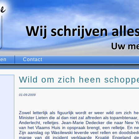
ten
Contact
Wild om zich heen schopp
01-09-2009
Zowel letterlijk als figuurlijk wordt er weer wild om zich h
Minister Lieten die al dan niet zal aftreden als topambtenaar,
Anderlecht, relletjes. Jean-Marie Dedecker die naar New Yo
van het Vlaams Huis in opspraak brengt, een relletje. En nee
Zijn aanslag op Wasilewski leverde veel rellen en doodsbedr
marge van dit incident verklaarde Kroatië Engeland d