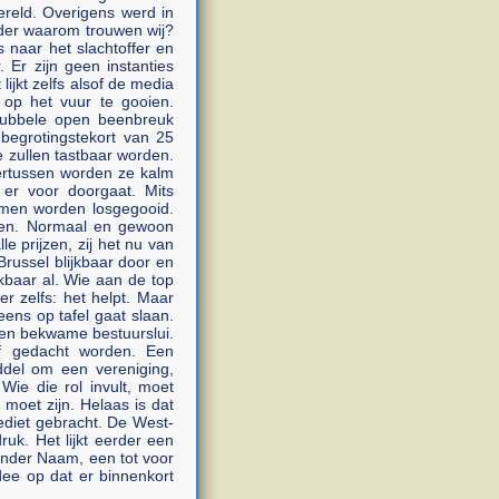
reld. Overigens werd in
der waarom trouwen wij?
 naar het slachtoffer en
Er zijn geen instanties
ijkt zelfs alsof de media
 op het vuur te gooien.
dubbele open beenbreuk
 begrotingstekort van 25
e zullen tastbaar worden.
ertussen worden ze kalm
er voor doorgaat. Mits
mmen worden losgegooid.
den. Normaal en gewoon
 prijzen, zij het nu van
 Brussel blijkbaar door en
jkbaar al. Wie aan de top
er zelfs: het helpt. Maar
eens op tafel gaat slaan.
e en bekwame bestuurslui.
ief gedacht worden. Een
ddel om een vereniging,
 Wie die rol invult, moet
 moet zijn. Helaas is dat
krediet gebracht. De West-
ruk. Het lijkt eerder een
Zonder Naam, een tot voor
idee op dat er binnenkort