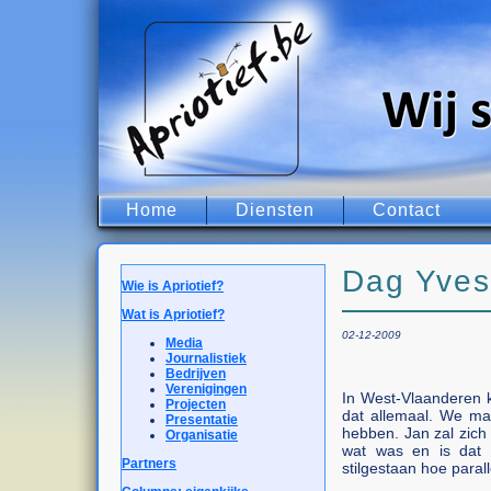
Home
Diensten
Contact
Dag Yves
Wie is Apriotief?
Wat is Apriotief?
02-12-2009
Media
Journalistiek
Bedrijven
Verenigingen
In West-Vlaanderen k
Projecten
dat allemaal. We ma
Presentatie
hebben. Jan zal zich
Organisatie
wat was en is dat 
Partners
stilgestaan hoe parall