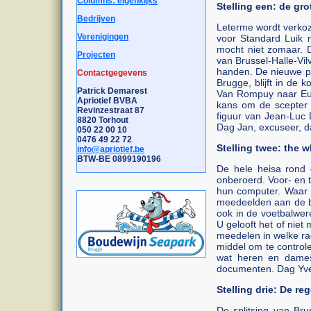
Columns: eigenkijks
Stelling een: de gro
Bedrijven
Leterme wordt verkoz
Verenigingen
voor Standard Luik 
mocht niet zomaar. D
Projecten
van Brussel-Halle-Vi
handen. De nieuwe pr
Contactgegevens
Brugge, blijft in de
Patrick Demarest
Van Rompuy naar Eur
Apriotief BVBA
kans om de scepter 
Revinzestraat 87
figuur van Jean-Luc 
8820 Torhout
Dag Jan, excuseer, d
050 22 00 10
0476 49 22 72
Stelling twee: the 
info@apriotief.be
BTW-BE 0899190196
De hele heisa rond 
onberoerd. Voor- en 
hun computer. Waar 
meedeelden aan de be
ook in de voetbalwer
U gelooft het of niet
meedelen in welke ra
middel om te control
wat heren en dames 
documenten. Dag Yv
Stelling drie: De r
De splitsing van Bru